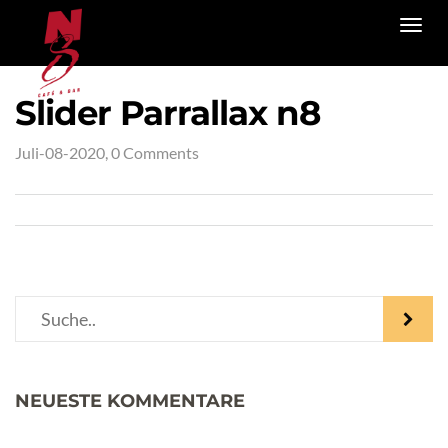
Toggl
navig
Slider Parrallax n8
Juli-08-2020, 0 Comments
NEUESTE KOMMENTARE